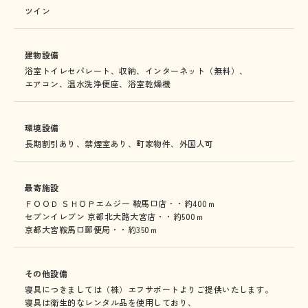
ツイン
建物設備
浴室トイレセパレート、
収納、
インターネット（無料）、
エアコン、
温水洗浄便座、
浴室乾燥機
環境設備
長期割引あり、
禁煙室あり、
町家物件、
外国人可
最寄施設
ＦＯＯＤ ＳＨＯＰエムジー 鞍馬口店・・約400ｍ
セブンイレブン 京都北大路大宮店・・約500ｍ
京都大宮鞍馬口郵便局・・約350ｍ
その他設備
寝具につきましては（株）エフサポートよりご提供いたします。
寝具は衛生的なレンタル品を使用しており、