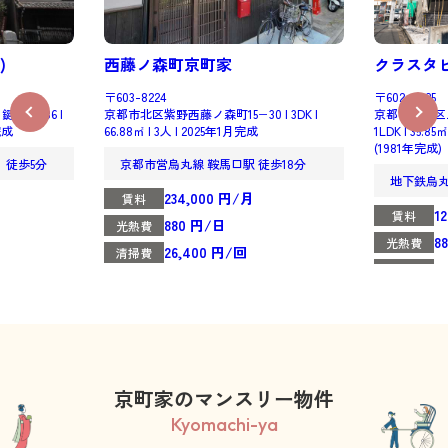
)
西藤ノ森町京町家
クラスタビ
〒603-8224
〒602-0025
屋町486 |
京都市北区紫野西藤ノ森町15−30 | 3DK |
京都市上京区上
月完成
66.88㎡ | 3人 | 2025年1月完成
1LDK | 35.8
(1981年完成)
 徒歩5分
京都市営烏丸線 鞍馬口駅 徒歩18分
地下鉄烏
234,000 円/月
賃料
1
賃料
880 円/日
光熱費
8
光熱費
26,400 円/回
清掃費
2
清掃費
京町家のマンスリー物件
Kyomachi-ya