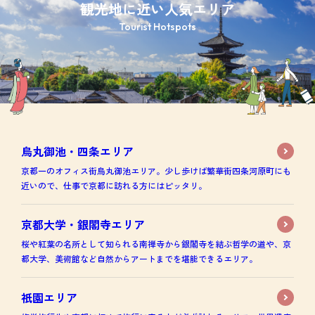
観光地に近い人気エリア
Tourist Hotspots
烏丸御池・四条エリア
京都一のオフィス街烏丸御池エリア。少し歩けば繁華街四条河原町にも
近いので、仕事で京都に訪れる方にはピッタリ。
京都大学・銀閣寺エリア
桜や紅葉の名所として知られる南禅寺から銀閣寺を結ぶ哲学の道や、京
都大学、美術館など自然からアートまでを堪能できるエリア。
祇園エリア