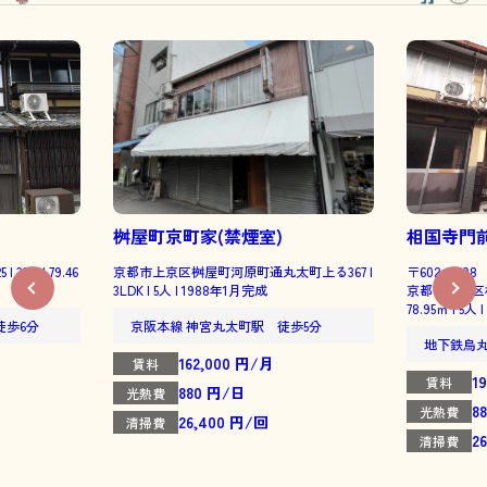
桝屋町京町家(禁煙室)
相国寺門
DK | 79.46
京都市上京区桝屋町河原町通丸太町上る367 |
〒602-0898
3LDK | 5人 | 1988年1月完成
京都市上京区相国
78.95㎡ | 5人
徒歩6分
京阪本線 神宮丸太町駅 徒歩5分
地下鉄烏
162,000 円/月
賃料
1
賃料
880 円/日
光熱費
8
光熱費
26,400 円/回
清掃費
2
清掃費