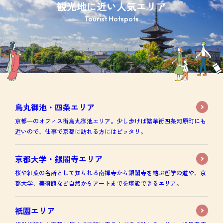
観光地に近い人気エリア
Tourist Hotspots
烏丸御池・四条エリア
京都一のオフィス街烏丸御池エリア。少し歩けば繁華街四条河原町にも
近いので、仕事で京都に訪れる方にはピッタリ。
京都大学・銀閣寺エリア
桜や紅葉の名所として知られる南禅寺から銀閣寺を結ぶ哲学の道や、京
都大学、美術館など自然からアートまでを堪能できるエリア。
祇園エリア