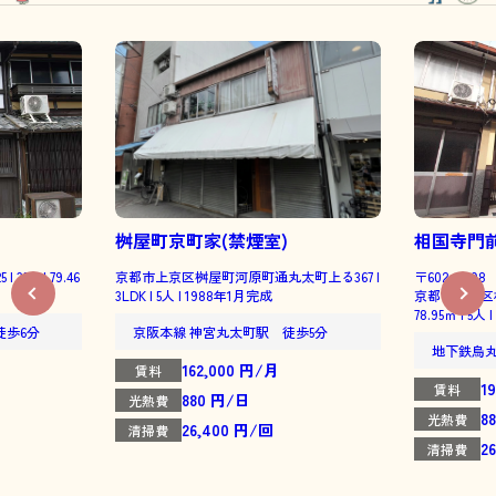
桝屋町京町家(禁煙室)
相国寺門
DK | 79.46
京都市上京区桝屋町河原町通丸太町上る367 |
〒602-0898
3LDK | 5人 | 1988年1月完成
京都市上京区相国
78.95㎡ | 5人
徒歩6分
京阪本線 神宮丸太町駅 徒歩5分
地下鉄烏
162,000 円/月
賃料
1
賃料
880 円/日
光熱費
8
光熱費
26,400 円/回
清掃費
2
清掃費