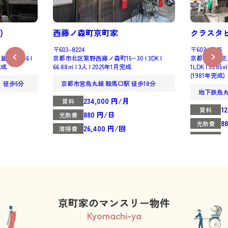
)
西藤ノ森町京町家
クラスタビ
〒603-8224
〒602-0025
屋町486 |
京都市北区紫野西藤ノ森町15−30 | 3DK |
京都市上京区上
月完成
66.88㎡ | 3人 | 2025年1月完成
1LDK | 35.8
(1981年完成)
 徒歩5分
京都市営烏丸線 鞍馬口駅 徒歩18分
地下鉄烏
234,000 円/月
賃料
1
賃料
880 円/日
光熱費
8
光熱費
26,400 円/回
清掃費
2
清掃費
京町家のマンスリー物件
Kyomachi-ya