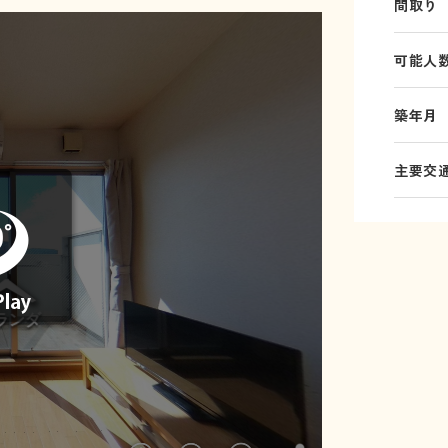
間取り
可能人
築年月
主要交