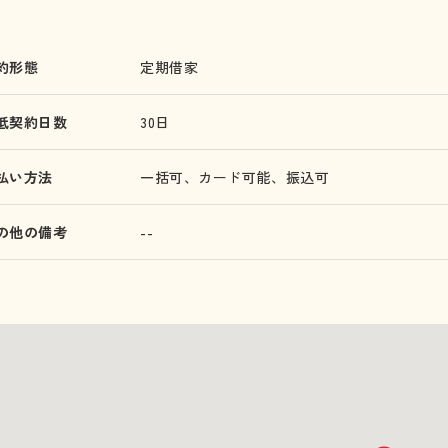
約形態
定期借家
低契約日数
30日
払い方法
一括可、カード可能、振込可
の他の備考
--