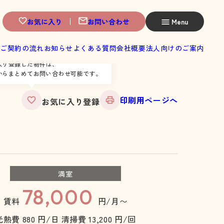
お気に入り
お問い合わせ
Menu
へ
ご契約の流れ
お知らせ
よくある質問
会社概要
法人向けのご案内
入り登録した物件は、
からまとめてお問い合わせ可能です。
印刷用ページへ
お気に入り登録
満室
78,000
賃料
円/月〜
光熱費 880 円/日
清掃費 13,200 円/回