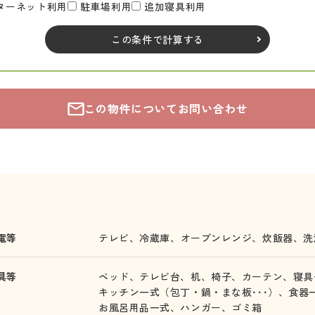
ターネット利用
駐車場利用
追加寝具利用
この条件で計算する
この物件についてお問い合わせ
電等
テレビ、
冷蔵庫、
オーブンレンジ、
炊飯器、
洗
具等
ベッド、
テレビ台、
机、
椅子、
カーテン、
寝具
キッチン一式（包丁・鍋・まな板･･･）、
食器
お風呂用品一式、
ハンガー、
ゴミ箱