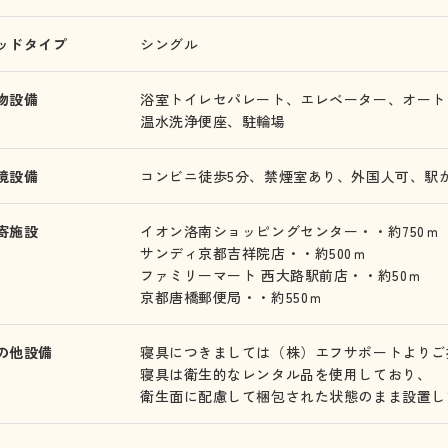
ッドタイプ
シングル
物設備
浴室トイレセパレート、
エレベーター、
オート
温水洗浄便座、
駐輪場
境設備
コンビニ徒歩5分、
禁煙室あり、
外国人可、
駅
寄施設
イオン洛南ショッピングセンター・・約750ｍ
サンディ京都吉祥院店・・約500ｍ
ファミリーマート 西大路駅前店・・約50ｍ
京都唐橋郵便局・・約550ｍ
の他設備
寝具につきましては（株）エフサポートよりご
寝具は衛生的なレンタル品を使用しており、
衛生面に配慮して梱包された状態のまま設置し