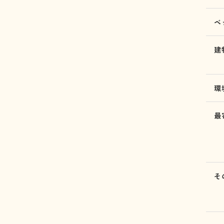
ベ
建
環
最
そ