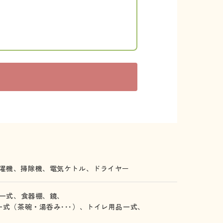
濯機、
掃除機、
電気ケトル、
ドライヤー
一式、
食器棚、
鏡、
一式（茶碗・湯呑み･･･）、
トイレ用品一式、