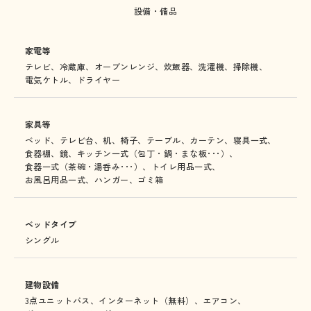
設備・備品
家電等
テレビ、
冷蔵庫、
オーブンレンジ、
炊飯器、
洗濯機、
掃除機、
電気ケトル、
ドライヤー
家具等
ベッド、
テレビ台、
机、
椅子、
テーブル、
カーテン、
寝具一式、
食器棚、
鏡、
キッチン一式（包丁・鍋・まな板･･･）、
食器一式（茶碗・湯呑み･･･）、
トイレ用品一式、
お風呂用品一式、
ハンガー、
ゴミ箱
ベッドタイプ
シングル
建物設備
3点ユニットバス、
インターネット（無料）、
エアコン、