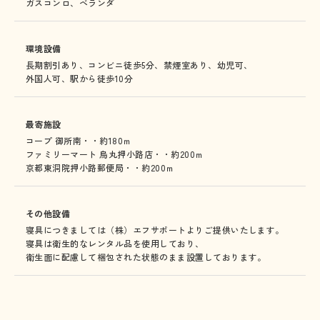
ガスコンロ、
ベランダ
環境設備
長期割引あり、
コンビニ徒歩5分、
禁煙室あり、
幼児可、
外国人可、
駅から徒歩10分
最寄施設
コープ 御所南・・約180ｍ
ファミリーマート 烏丸押小路店・・約200ｍ
京都東洞院押小路郵便局・・約200ｍ
その他設備
寝具につきましては（株）エフサポートよりご提供いたします。
寝具は衛生的なレンタル品を使用しており、
衛生面に配慮して梱包された状態のまま設置しております。