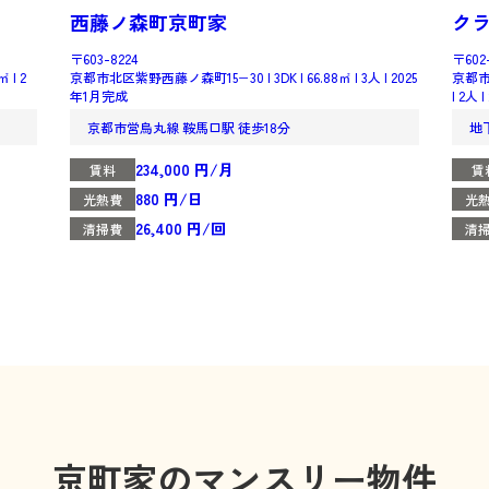
西藤ノ森町京町家
クラ
〒603-8224
〒602
| 2
京都市北区紫野西藤ノ森町15−30 | 3DK | 66.88㎡ | 3人 | 2025
京都市
年1月完成
| 2人
京都市営烏丸線 鞍馬口駅 徒歩18分
地
234,000 円/月
賃料
賃
880 円/日
光熱費
光
26,400 円/回
清掃費
清
京町家のマンスリー物件