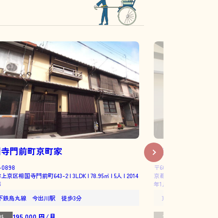
国寺門前町京町家
西藤ノ森町京町
-0898
〒603-8224
京区相国寺門前町643-2 | 3LDK | 78.95㎡ | 5人 | 2014
京都市北区紫野西藤ノ森町15−30 
修
年1月完成
下鉄烏丸線 今出川駅 徒歩3分
京都市営烏丸線 鞍馬口
195,000 円/月
234,000 
料
賃料