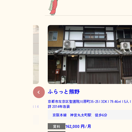
ふらっと熊野
京都市左京区聖護院川原町35-25 | 3DK | 79.46㎡ | 5人 
 3DK | 60.15㎡ | 4
詳 2014年改装
京阪本線 神宮丸太町駅 徒歩6分
分
162,000 円/月
賃料