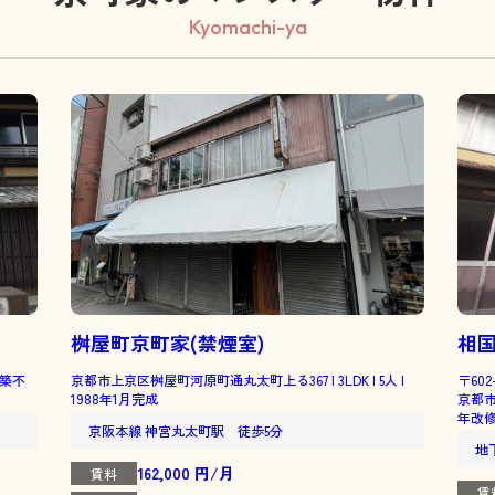
Kyomachi-ya
桝屋町京町家(禁煙室)
相
| 築不
京都市上京区桝屋町河原町通丸太町上る367 | 3LDK | 5人 |
〒602
1988年1月完成
京都市上
年改
京阪本線 神宮丸太町駅 徒歩5分
地
162,000 円/月
賃料
賃