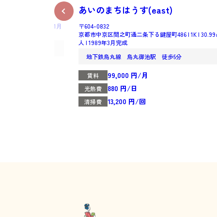
前
あいのまちはうす(east)
89㎡ | 2人 | 2006年1月
〒604-0832
京都市中京区間之町通二条下る鍵屋町486 | 1K | 30.99㎡ 
人 | 1989年3月完成
分
地下鉄烏丸線 烏丸御池駅 徒歩5分
99,000 円/月
賃料
880 円/日
光熱費
13,200 円/回
清掃費