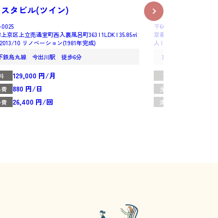
スタビル(ツイン)
エスリード京都
-0025
〒600-8028
上京区上立売通室町西入裏風呂町363 | 1LDK | 35.85㎡
京都市下京区寺町通松原下る植松町
 | 2013/10 リノベーション(1981年完成)
人 | 1996年5月完成
下鉄烏丸線 今出川駅 徒歩6分
京阪電車本線 清水
129,000 円/月
108,000 
料
賃料
880 円/日
880 円/日
熱費
光熱費
26,400 円/回
13,200 円/
掃費
清掃費