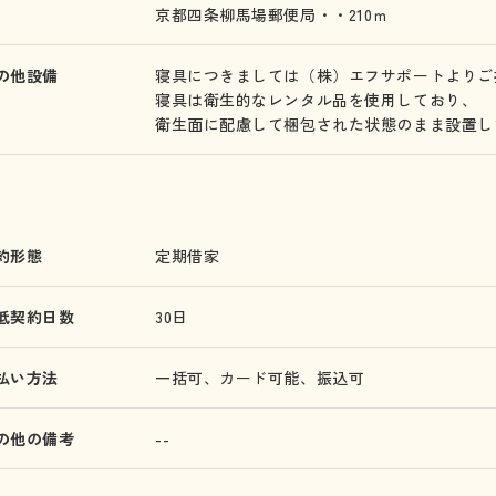
京都四条柳馬場郵便局・・210ｍ
の他設備
寝具につきましては（株）エフサポートよりご
寝具は衛生的なレンタル品を使用しており、
衛生面に配慮して梱包された状態のまま設置し
約形態
定期借家
低契約日数
30日
払い方法
一括可、カード可能、振込可
の他の備考
--