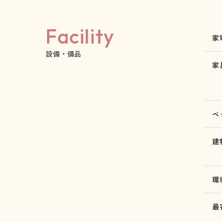
Facility
家
設備・備品
家
ベ
建
環
最