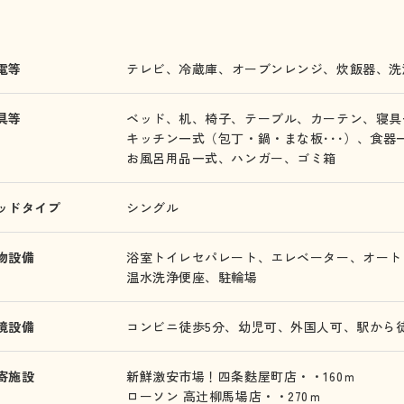
電等
テレビ、
冷蔵庫、
オーブンレンジ、
炊飯器、
洗
具等
ベッド、
机、
椅子、
テーブル、
カーテン、
寝具
キッチン一式（包丁・鍋・まな板･･･）、
食器
お風呂用品一式、
ハンガー、
ゴミ箱
ッドタイプ
シングル
物設備
浴室トイレセパレート、
エレベーター、
オート
温水洗浄便座、
駐輪場
境設備
コンビニ徒歩5分、
幼児可、
外国人可、
駅から徒
寄施設
新鮮激安市場！四条麩屋町店・・160ｍ
ローソン 高辻柳馬場店・・270ｍ