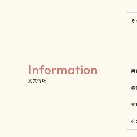
そ
Information
契
賃貸情報
最
支
そ