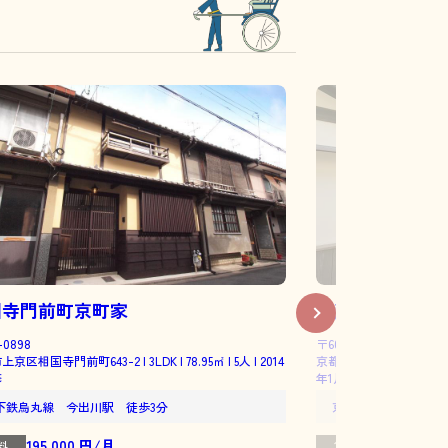
国寺門前町京町家
西藤ノ森町京町
-0898
〒603-8224
京区相国寺門前町643-2 | 3LDK | 78.95㎡ | 5人 | 2014
京都市北区紫野西藤ノ森町15−30 
修
年1月完成
下鉄烏丸線 今出川駅 徒歩3分
京都市営烏丸線 鞍馬口
195,000 円/月
234,000 
料
賃料