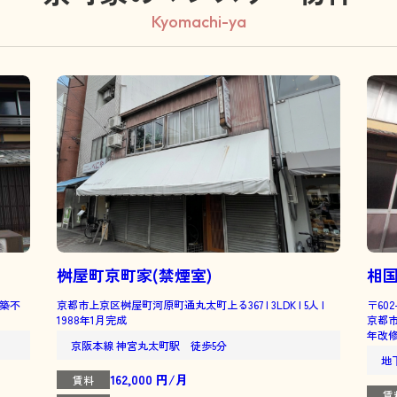
Kyomachi-ya
桝屋町京町家(禁煙室)
相
| 築不
京都市上京区桝屋町河原町通丸太町上る367 | 3LDK | 5人 |
〒602
1988年1月完成
京都市上
年改
京阪本線 神宮丸太町駅 徒歩5分
地
162,000 円/月
賃料
賃