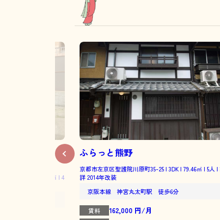
ふらっと熊野
京都市左京区聖護院川原町35-25 | 3DK | 79.46㎡ | 5人 
 3DK | 60.15㎡ | 4
詳 2014年改装
京阪本線 神宮丸太町駅 徒歩6分
分
162,000 円/月
賃料