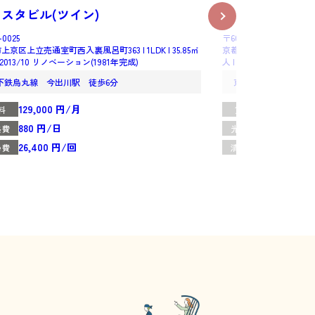
スタビル(ツイン)
エスリード京都
-0025
〒600-8028
上京区上立売通室町西入裏風呂町363 | 1LDK | 35.85㎡
京都市下京区寺町通松原下る植松町
 | 2013/10 リノベーション(1981年完成)
人 | 1996年5月完成
下鉄烏丸線 今出川駅 徒歩6分
京阪電車本線 清水
129,000 円/月
108,000 
料
賃料
880 円/日
880 円/日
熱費
光熱費
26,400 円/回
13,200 円/
掃費
清掃費