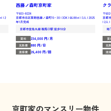
西藤ノ森町京町家
クラ
〒603-8224
〒602
| 2
京都市北区紫野西藤ノ森町15−30 | 3DK | 66.88㎡ | 3人 | 2025
京都市
年1月完成
| 2人
京都市営烏丸線 鞍馬口駅 徒歩18分
地
234,000 円/月
賃料
賃
880 円/日
光熱費
光
26,400 円/回
清掃費
清
京町家のマンスリー物件