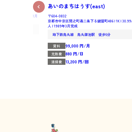
前
あいのまちはうす(east)
89㎡ | 2人 | 2006年1月
〒604-0832
京都市中京区間之町通二条下る鍵屋町486 | 1K | 30.99㎡ 
人 | 1989年3月完成
分
地下鉄烏丸線 烏丸御池駅 徒歩5分
99,000 円/月
賃料
880 円/日
光熱費
13,200 円/回
清掃費