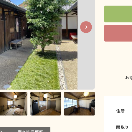
お
住所
間取り
ト
温水洗浄便座