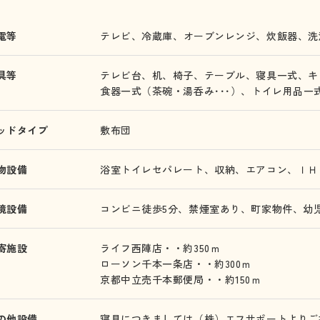
電等
テレビ、
冷蔵庫、
オーブンレンジ、
炊飯器、
洗
具等
テレビ台、
机、
椅子、
テーブル、
寝具一式、
キ
食器一式（茶碗・湯呑み･･･）、
トイレ用品一
ッドタイプ
敷布団
物設備
浴室トイレセパレート、
収納、
エアコン、
ＩＨ
境設備
コンビニ徒歩5分、
禁煙室あり、
町家物件、
幼
寄施設
ライフ西陣店・・約350ｍ
ローソン千本一条店・・約300ｍ
京都中立売千本郵便局・・約150ｍ
の他設備
寝具につきましては（株）エフサポートよりご