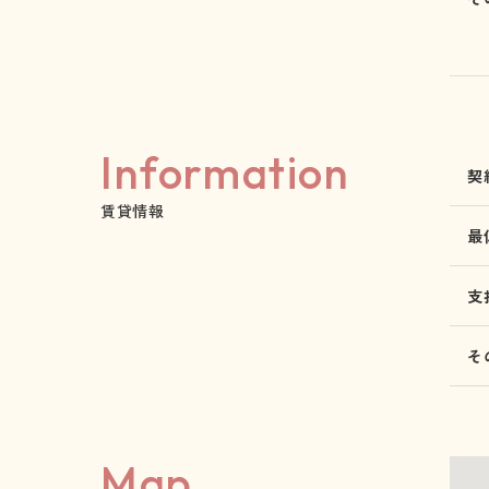
Information
契
賃貸情報
最
支
そ
Map