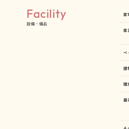
Facility
家
設備・備品
家
ベ
建
環
最
そ