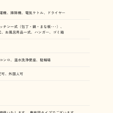
濯機、
掃除機、
電気ケトル、
ドライヤー
ッチン一式（包丁・鍋・まな板･･･）、
式、
お風呂用品一式、
ハンガー、
ゴミ箱
コンロ、
温水洗浄便座、
駐輪場
児可、
外国人可
提供いたします。 敷布団タイプでございます。