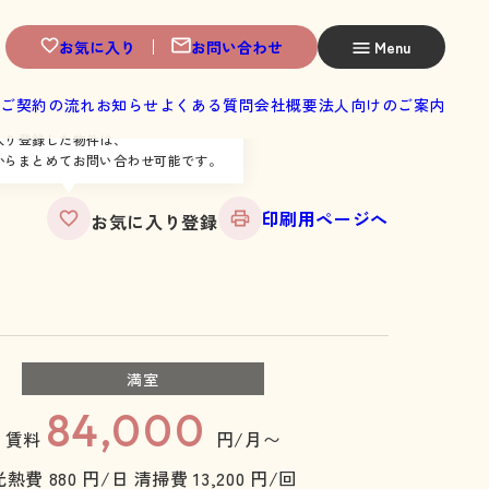
お気に入り
お問い合わせ
Menu
へ
ご契約の流れ
お知らせ
よくある質問
会社概要
法人向けのご案内
入り登録した物件は、
からまとめてお問い合わせ可能です。
印刷用ページへ
お気に入り登録
満室
84,000
賃料
円/月〜
光熱費 880 円/日
清掃費 13,200 円/回