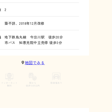
数
2
築不詳、2018年12月改修
通
地下鉄烏丸線 今出川駅 徒歩20分
市バス 知恵光院中立売停 徒歩3分
地図でみる