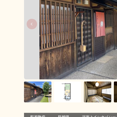
町家物件
駐輪場
浴室トイレセパレー