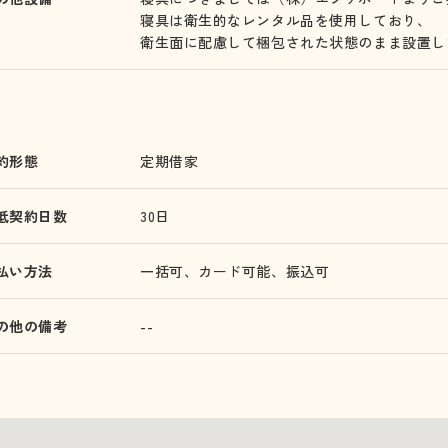
寝具は衛生的なレンタル品を使用しており、
衛生面に配慮して梱包された状態のまま設置し
約形態
定期借家
低契約日数
30日
払い方法
一括可、カード可能、振込可
の他の備考
--