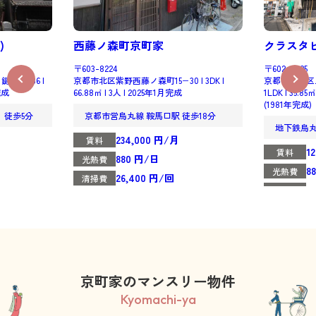
)
西藤ノ森町京町家
クラスタビ
〒603-8224
〒602-0025
屋町486 |
京都市北区紫野西藤ノ森町15−30 | 3DK |
京都市上京区上
月完成
66.88㎡ | 3人 | 2025年1月完成
1LDK | 35.8
(1981年完成)
 徒歩5分
京都市営烏丸線 鞍馬口駅 徒歩18分
地下鉄烏
234,000 円/月
賃料
1
賃料
880 円/日
光熱費
8
光熱費
26,400 円/回
清掃費
2
清掃費
京町家のマンスリー物件
Kyomachi-ya