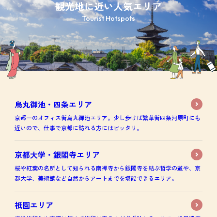
観光地に近い人気エリア
Tourist Hotspots
烏丸御池・四条エリア
京都一のオフィス街烏丸御池エリア。少し歩けば繁華街四条河原町にも
近いので、仕事で京都に訪れる方にはピッタリ。
京都大学・銀閣寺エリア
桜や紅葉の名所として知られる南禅寺から銀閣寺を結ぶ哲学の道や、京
都大学、美術館など自然からアートまでを堪能できるエリア。
祇園エリア