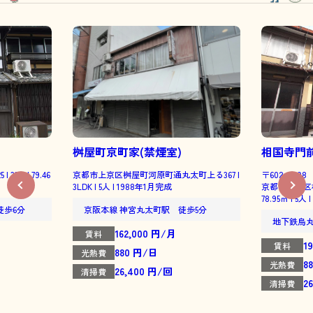
桝屋町京町家(禁煙室)
相国寺門
DK | 79.46
京都市上京区桝屋町河原町通丸太町上る367 |
〒602-0898
3LDK | 5人 | 1988年1月完成
京都市上京区相国
78.95㎡ | 5人
徒歩6分
京阪本線 神宮丸太町駅 徒歩5分
地下鉄烏
162,000 円/月
賃料
1
賃料
880 円/日
光熱費
8
光熱費
26,400 円/回
清掃費
2
清掃費