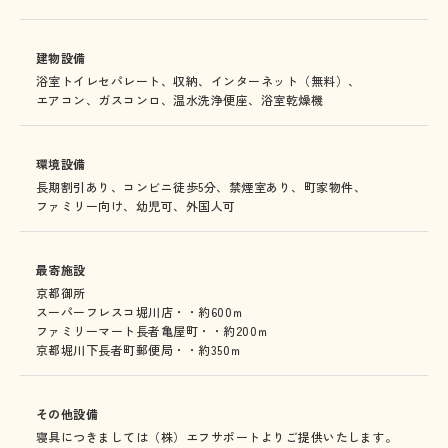
建物設備
浴室トイレセパレート、
収納、
インターネット（無料）、
エアコン、
ガスコンロ、
温水洗浄便座、
浴室乾燥機
環境設備
長期割引あり、
コンビニ徒歩5分、
禁煙室あり、
町家物件、
ファミリー向け、
幼児可、
外国人可
最寄施設
京都御所
スーパーフレスコ堀川店・・約600ｍ
ファミリーマート長者亀屋町・・約200ｍ
京都堀川下長者町郵便局・・約350ｍ
その他設備
寝具につきましては（株）エフサポートよりご提供いたします。