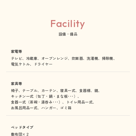
Facility
設備・備品
家電等
テレビ、
冷蔵庫、
オーブンレンジ、
炊飯器、
洗濯機、
掃除機、
電気ケトル、
ドライヤー
家具等
椅子、
テーブル、
カーテン、
寝具一式、
食器棚、
鏡、
キッチン一式（包丁・鍋・まな板･･･）、
食器一式（茶碗・湯呑み･･･）、
トイレ用品一式、
お風呂用品一式、
ハンガー、
ゴミ箱
ベッドタイプ
敷布団×２