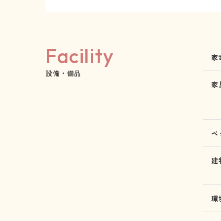
Facility
家
設備・備品
家
ベ
建
環