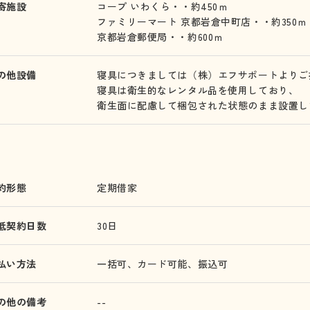
寄施設
コープ いわくら・・約450ｍ
ファミリーマート 京都岩倉中町店・・約350ｍ
京都岩倉郵便局・・約600ｍ
の他設備
寝具につきましては（株）エフサポートよりご
寝具は衛生的なレンタル品を使用しており、
衛生面に配慮して梱包された状態のまま設置し
約形態
定期借家
低契約日数
30日
払い方法
一括可、カード可能、振込可
の他の備考
--