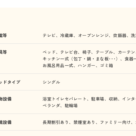
電等
テレビ、
冷蔵庫、
オーブンレンジ、
炊飯器、
洗
具等
ベッド、
テレビ台、
椅子、
テーブル、
カーテン
キッチン一式（包丁・鍋・まな板･･･）、
食器
お風呂用品一式、
ハンガー、
ゴミ箱
ッドタイプ
シングル
物設備
浴室トイレセパレート、
駐車場、
収納、
インタ
ベランダ、
駐輪場
境設備
長期割引あり、
禁煙室あり、
ファミリー向け、