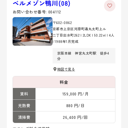
ベルメゾン鴨川(08)
お問い合わせ番号: 004112
〒602-0862
京都市上京区河原町通丸太町上ル
二丁目出水町262 | 2LDK | 50.22㎡ | 4人
| 1988年1月完成
京阪本線 神宮丸太町駅 徒歩4
分
地図で見る
料金
賃料
159,000 円/月
光熱費
880 円/日
清掃費
26,400 円/回