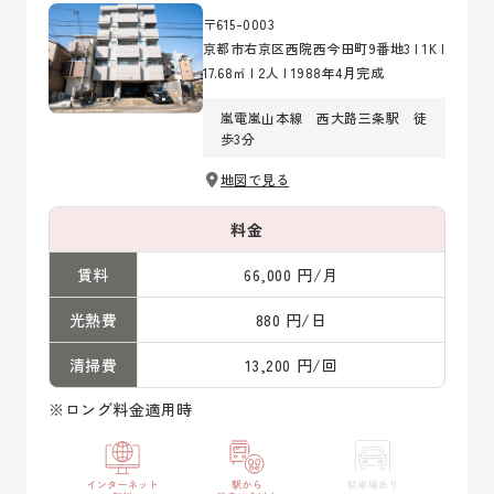
〒615-0003
京都市右京区西院西今田町9番地3 | 1K |
17.68㎡ | 2人 | 1988年4月完成
嵐電嵐山本線 西大路三条駅 徒
歩3分
地図で見る
料金
賃料
66,000 円/月
光熱費
880 円/日
清掃費
13,200 円/回
※ロング料金適用時