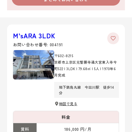
M’sARA 3LDK
お問い合わせ番号: 004191
〒602-8215
京都市上京区元誓願寺通大宮東入寺今
町522 | 3LDK | 79.68㎡ | 5人 | 1970年6
月完成
地下鉄烏丸線 今出川駅 徒歩14
分
地図で見る
料金
賃料
186,000 円/月