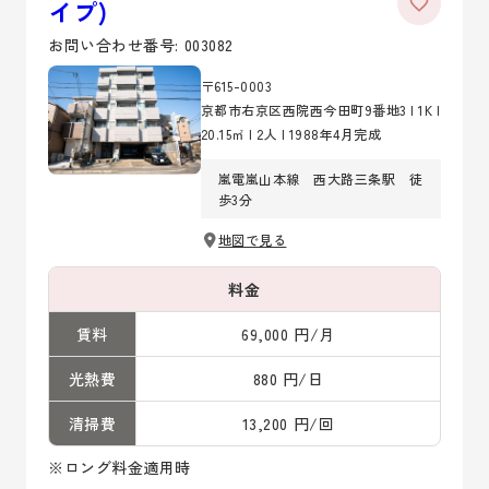
イプ)
お問い合わせ番号: 003082
〒615-0003
京都市右京区西院西今田町9番地3 | 1K |
20.15㎡ | 2人 | 1988年4月完成
嵐電嵐山本線 西大路三条駅 徒
歩3分
地図で見る
料金
賃料
69,000 円/月
光熱費
880 円/日
清掃費
13,200 円/回
※ロング料金適用時