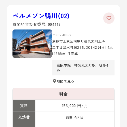
ベルメゾン鴨川(02)
お問い合わせ番号: 004113
〒602-0862
京都市上京区河原町通丸太町上ル
二丁目出水町262 | 1LDK | 42.74㎡ | 4人
| 1988年1月完成
京阪本線 神宮丸太町駅 徒歩4
分
地図で見る
料金
賃料
156,000 円/月
光熱費
880 円/日