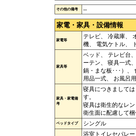
--
その他の備考
家電・家具・設備情報
テレビ、 冷蔵庫、 
家電等
機、 電気ケトル、 
ベッド、 テレビ台、
ーテン、 寝具一式、
家具等
鍋・まな板･･･）、
用品一式、 お風呂用
寝具につきましては
す。
家具・家電備
考
寝具は衛生的なレン
衛生面に配慮して梱
シングル
ベッドタイプ
浴室トイレセパレー