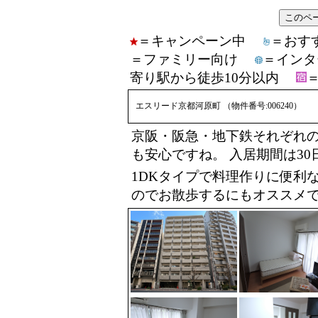
＝キャンペーン中
＝お
＝ファミリー向け
＝イン
寄り駅から徒歩10分以内
エスリード京都河原町 （物件番号:006240）
京阪・阪急・地下鉄それぞれの
も安心ですね。 入居期間は3
1DKタイプで料理作りに便利
のでお散歩するにもオススメ