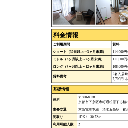
料金情報
ご利用期間
賃料
ショート（30日以上～3ヶ月未満）
114,000
ミドル（3ヶ月以上～7ヶ月未満）
111,000
ロング（7ヶ月以上～12ヶ月未満）
108,000
2名入居時
賃料備考
7,700円
基礎情報
〒600-8028
住所
京都市下京区寺町通松原下る植松町
主要交通
京阪電車本線 清水五条駅 徒
間取り
1DK / 30.72㎡
利用可能人数
2