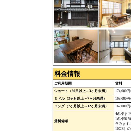
料金情報
ご利用期間
賃料
ショート（30日以上～3ヶ月未満）
174,000
ミドル（3ヶ月以上～7ヶ月未満）
168,000
ロング（7ヶ月以上～12ヶ月未満）
162,000
4名様ま
1名様追加
賃料備考
含みます
10GB）の