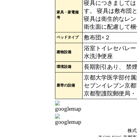
寝具につきましては
す。 寝具は敷布団
家具・家電備
考
寝具は衛生的なレン
衛生面に配慮して梱
敷布団×２
ベッドタイプ
浴室トイレセパレート
建物設備
水洗浄便座
長期割引あり、 禁
環境設備
京都大学医学部付属
セブンイレブン京都
最寄の設備
京都聖護院郵便局・・
株式